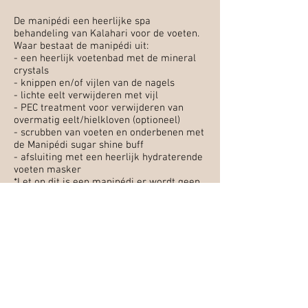
De manipédi een heerlijke spa
behandeling van Kalahari voor de voeten.
Waar bestaat de manipédi uit:
- een heerlijk voetenbad met de mineral
crystals
- knippen en/of vijlen van de nagels
- lichte eelt verwijderen met vijl
- PEC treatment voor verwijderen van
overmatig eelt/hielkloven (optioneel)
- scrubben van voeten en onderbenen met
de Manipédi sugar shine buff
- afsluiting met een heerlijk hydraterende
voeten masker
*Let op dit is een manipédi er wordt geen
eelt gesneden of (kalk)nagels dunner
geslepen.
Manipédi all-in €35,-
Manipédi in combinatie met een
gezichtsbehandeling €27,50
Schoonheidssalon Lies
Emmastraat 72
3258 AH Den Bommel